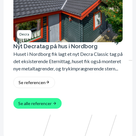
Decra
Dec
Nyt Decratag på hus i Nordborg
Nyt 
Huset i Nordborg fik lagt et nyt Decra Classic tag på
Villae
det eksisterende Eternittag, huset fik også monteret
i farv
nye metaltagrender, og trykimprægnerende stern...
nye Ic
Se referencen
Se 
Se alle referencer