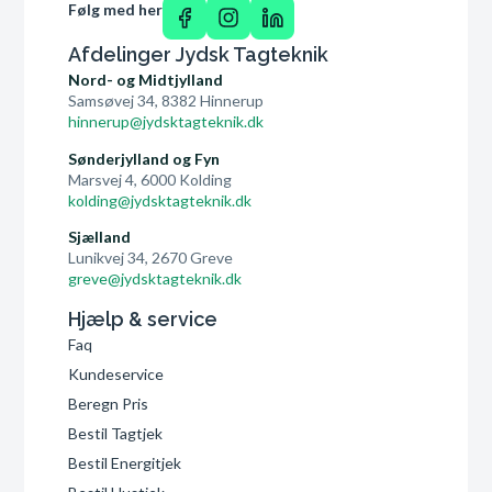
Følg med her
Afdelinger Jydsk Tagteknik
Nord- og Midtjylland
Samsøvej 34, 8382 Hinnerup
hinnerup@jydsktagteknik.dk
Sønderjylland og Fyn
Marsvej 4, 6000 Kolding
kolding@jydsktagteknik.dk
Sjælland
Lunikvej 34, 2670 Greve
greve@jydsktagteknik.dk
Hjælp & service
Faq
Kundeservice
Beregn Pris
Bestil Tagtjek
Bestil Energitjek