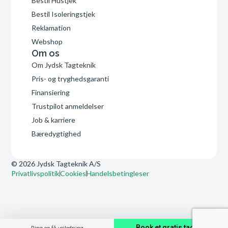
Bestil Hustjek
Bestil Isoleringstjek
Reklamation
Webshop
Om os
Om Jydsk Tagteknik
Pris- og tryghedsgaranti
Finansiering
Trustpilot anmeldelser
Job & karriere
Bæredygtighed
© 2026 Jydsk Tagteknik A/S
Privatlivspolitik
Cookies
Handelsbetingleser
Book et gratis tagtjek