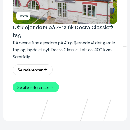
Decra
Dec
Unik ejendom på Ærø fik Decra Classic
Sort 
tag
Herl
På denne fine ejendom på Ærø fjernede vi det gamle
Sort s
tag og lagde et nyt Decra Classic. I alt ca. 400 kvm.
Herlev
Samtidig...
Arbejd
Se referencen
Se 
Se alle referencer