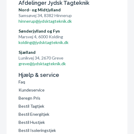
Afdelinger Jydsk Tagteknik
Nord- og Midtjylland
Samsøvej 34, 8382 Hinnerup
hinnerup@jydsktagteknik.dk
Sønderjylland og Fyn
Marsvej 4, 6000 Kolding
kolding@jydsktagteknik.dk
Sjælland
Lunikvej 34, 2670 Greve
greve@jydsktagteknik.dk
Hjælp & service
Faq
Kundeservice
Beregn Pris
Bestil Tagtjek
Bestil Energitjek
Bestil Hustjek
Bestil Isoleringstjek