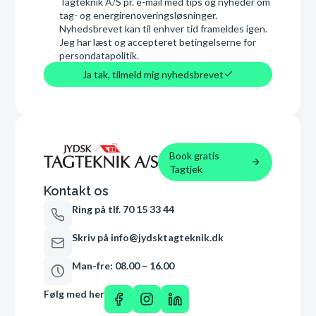
Tagteknik A/S pr. e-mail med tips og nyheder om
tag- og energirenoveringsløsninger.
Nyhedsbrevet kan til enhver tid frameldes igen.
Jeg har læst og accepteret betingelserne for
persondatapolitik.
Ja tak, tilmeld mig nyhedsbrevet
Book gratis
Tagtjek
Kontakt os
Ring på tlf. 70 15 33 44
Skriv på info@jydsktagteknik.dk
Man-fre: 08.00 – 16.00
Følg med her