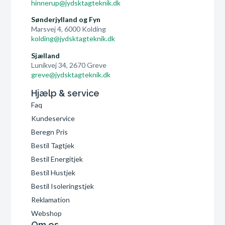
hinnerup@jydsktagteknik.dk
Sønderjylland og Fyn
Marsvej 4, 6000 Kolding
kolding@jydsktagteknik.dk
Sjælland
Lunikvej 34, 2670 Greve
greve@jydsktagteknik.dk
Hjælp & service
Faq
Kundeservice
Beregn Pris
Bestil Tagtjek
Bestil Energitjek
Bestil Hustjek
Bestil Isoleringstjek
Reklamation
Webshop
Om os