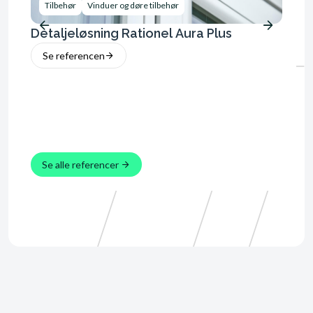
Tilbehør
Vinduer og døre tilbehør
Beto
Detaljeløsning Rationel Aura Plus
Rygn
Se referencen
Se 
Se alle referencer