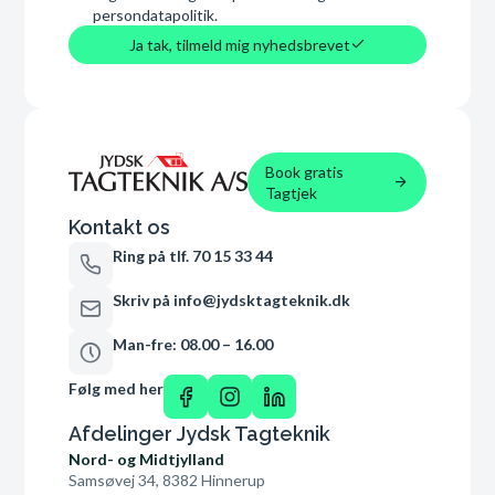
persondatapolitik.
Ja tak, tilmeld mig nyhedsbrevet
Book gratis
Tagtjek
Kontakt os
Ring på tlf. 70 15 33 44
Skriv på info@jydsktagteknik.dk
Man-fre: 08.00 – 16.00
Følg med her
Afdelinger Jydsk Tagteknik
Nord- og Midtjylland
Samsøvej 34, 8382 Hinnerup