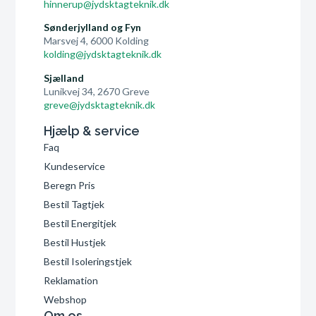
hinnerup@jydsktagteknik.dk
Sønderjylland og Fyn
Marsvej 4, 6000 Kolding
kolding@jydsktagteknik.dk
Sjælland
Lunikvej 34, 2670 Greve
greve@jydsktagteknik.dk
Hjælp & service
Faq
Kundeservice
Beregn Pris
Bestil Tagtjek
Bestil Energitjek
Bestil Hustjek
Bestil Isoleringstjek
Reklamation
Webshop
Om os