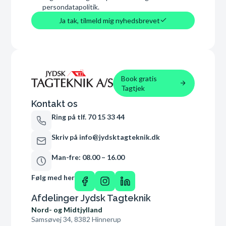
persondatapolitik.
Ja tak, tilmeld mig nyhedsbrevet
Book gratis
Tagtjek
Kontakt os
Ring på tlf. 70 15 33 44
Skriv på info@jydsktagteknik.dk
Man-fre: 08.00 – 16.00
Følg med her
Afdelinger Jydsk Tagteknik
Nord- og Midtjylland
Samsøvej 34, 8382 Hinnerup