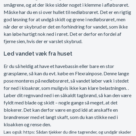
smågrene, og at der ikke sidder noget i klemme i afløbsrøret.
Måske har du en si over hullet til nedløbsrøret. Det er en rigtig
god løsning for at undgå skidt og grene i nedløbsrøret, men
når der er skybrud er det en forhindring for vandet, som ikke
kan løbe hurtigt nok ned i røret. Det er derfor en fordel af
fjerne sien, hvis der er varslet skybrud.
Led vandet væk fra huset
Er du så heldig at have et havebassin eller bare en stor
græsplæne, så kan du evt. købe en Flexrainpose. Denne lange
pose monteres på nedløbsrøret, så vandet løber væk i stedet
for ned i kloakrør, som muligvis ikke kan klare belastningen. .
Løber dit regnvand ned i en såkaldt tagbrønd, så kan den være
fyldt med blade og skidt – nogle gange så meget, at det
blokerer. Det kan derfor være en god idé at anskaffe en
brøndrenser med et langt skaft, som du kan stikke ned i
kloakken og rense den.
Læs også: https: Sådan tjekker du dine tagrender, og undgår skader