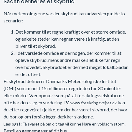
Sådan defineres et skybrud
Når meteorologerne varsler skybrud kan advarslen gælde to
scenarier:
Det kommer til at regne kraftigt over et større område,
og enkelte steder kan regnen være så kraftig, at den
bliver til et skybrud.
I det varslede område er der nogen, der kommer til at
opleve skybrud, mens andre måske slet ikke får regn
overhovedet. Skybruddet er dermed meget lokalt. Sådan
er det oftest.
Et skybrud definerer Danmarks Meteorologiske Institut
(DMI) som mindst 15 millimeter regn inden for 30 minutter
eller mindre. Vær opmærksom på, at forsikringsselskaberne
ofte har deres egen vurdering. På
kan
www.forsikringsvejret.dk
du efter regnvejret tjekke, om der har været skybrud, der hvor
du bor, og om forsikringen dækker skaderne.
Læs også: Få svaret på om dit tag vil kunne klare en voldsom storm.
Bestil en gennemgang af dit hus