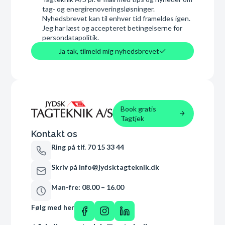
tag- og energirenoveringsløsninger.
Nyhedsbrevet kan til enhver tid frameldes igen.
Jeg har læst og accepteret betingelserne for
persondatapolitik.
Ja tak, tilmeld mig nyhedsbrevet
Book gratis
Tagtjek
Kontakt os
Ring på tlf. 70 15 33 44
Skriv på info@jydsktagteknik.dk
Man-fre: 08.00 – 16.00
Følg med her