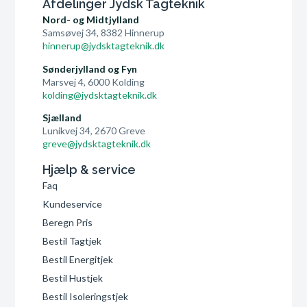
Afdelinger Jydsk Tagteknik
Nord- og Midtjylland
Samsøvej 34, 8382 Hinnerup
hinnerup@jydsktagteknik.dk
Sønderjylland og Fyn
Marsvej 4, 6000 Kolding
kolding@jydsktagteknik.dk
Sjælland
Lunikvej 34, 2670 Greve
greve@jydsktagteknik.dk
Hjælp & service
Faq
Kundeservice
Beregn Pris
Bestil Tagtjek
Bestil Energitjek
Bestil Hustjek
Bestil Isoleringstjek