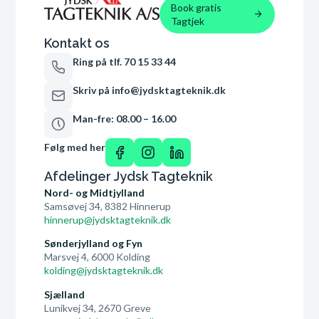
Book gratis
Tagtjek
Kontakt os
Ring på tlf. 70 15 33 44
Skriv på info@jydsktagteknik.dk
Man-fre: 08.00 – 16.00
Følg med her
Afdelinger Jydsk Tagteknik
Nord- og Midtjylland
Samsøvej 34, 8382 Hinnerup
hinnerup@jydsktagteknik.dk
Sønderjylland og Fyn
Marsvej 4, 6000 Kolding
kolding@jydsktagteknik.dk
Sjælland
Lunikvej 34, 2670 Greve