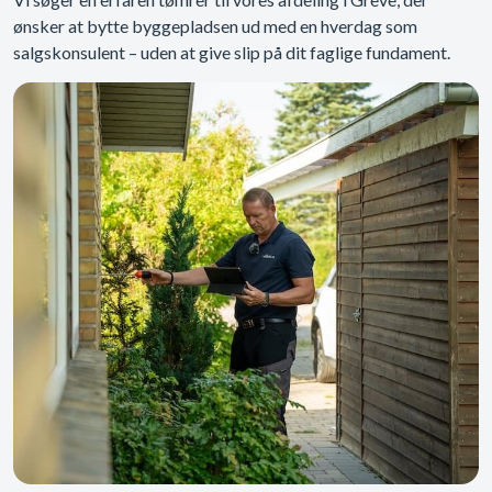
ønsker at bytte byggepladsen ud med en hverdag som
salgskonsulent – uden at give slip på dit faglige fundament.