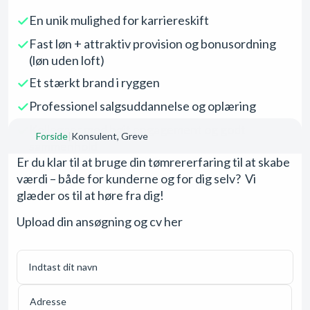
En unik mulighed for karriereskift
Fast løn + attraktiv provision og bonusordning
(løn uden loft)
Et stærkt brand i ryggen
Professionel salgsuddannelse og oplæring
Kollegaer med højt engagement og godt
Forside
|
Konsulent, Greve
sammenhold
Er du klar til at bruge din tømrererfaring til at skabe
Mindre fysisk slid – men stadig brug for din
værdi – både for kunderne og for dig selv? Vi
faglighed
glæder os til at høre fra dig!
Upload din ansøgning og cv her