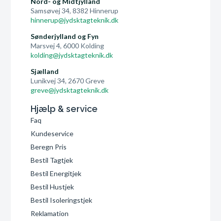
Nord- og Midtjylland
Samsøvej 34, 8382 Hinnerup
hinnerup@jydsktagteknik.dk
Sønderjylland og Fyn
Marsvej 4, 6000 Kolding
kolding@jydsktagteknik.dk
Sjælland
Lunikvej 34, 2670 Greve
greve@jydsktagteknik.dk
Hjælp & service
Faq
Kundeservice
Beregn Pris
Bestil Tagtjek
Bestil Energitjek
Bestil Hustjek
Bestil Isoleringstjek
Reklamation