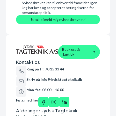
Nyhedsbrevet kan til enhver tid frameldes igen.
Jeg har læst og accepteret betingelserne for
persondatapolitik.
Ja tak, tilmeld mig nyhedsbrevet
Book gratis
Tagtjek
Kontakt os
Ring på tlf. 70 15 33 44
Skriv på info@jydsktagteknik.dk
Man-fre: 08.00 – 16.00
Følg med her
Afdelinger Jydsk Tagteknik