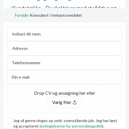
Kundetække – Du skal trives med at rådgive og
tale med kunder
Forside
|
Konsulent i trekantsområdet
Du har alm. kørekort (B)
Vi glæder os til at høre fra dig!
Vælg filer
Jeg vil gerne ringes op vedr. ovenstående job. Jeg har læst
og accepteret
betingelserne for persondatapolitik
.