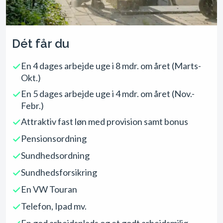
Dét får du
En 4 dages arbejde uge i 8 mdr. om året (Marts-
Okt.)
En 5 dages arbejde uge i 4 mdr. om året (Nov.-
Febr.)
Attraktiv fast løn med provision samt bonus
Pensionsordning
Sundhedsordning
Sundhedsforsikring
En VW Touran
Telefon, Ipad mv.
En god arbejdsplads og et godt arbejdsmiljø